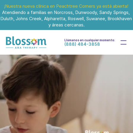
¡Nuestra nueva clínica en Peachtree Corners ya está abierta!
Atendiendo a familias en Norcross, Dunwoody, Sandy Springs, 
Duluth, Johns Creek, Alpharetta, Roswell, Suwanee, Brookhaven 
y áreas cercanas.
Llámanos en cualquier momento:
(888) 484-3858