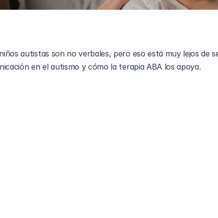
ños autistas son no verbales, pero eso está muy lejos de se
e todos los niños autistas son no verbales, pero eso simple
s no hablan, muchos sí lo hacen. Otros pueden tener un habl
tismo
 existe en un amplio rango, al igual que la condición en s
ue un niño no esté intentando comunicarse; significa que puede
or manera de hacerlo.