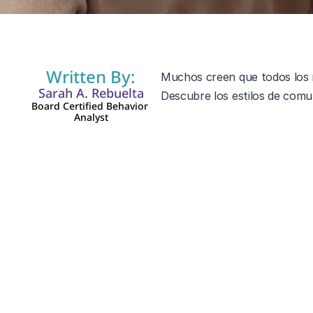
Written By:
Muchos creen que todos los ni
Sarah A. Rebuelta
Board Certified Behavior 
Analyst
Una idea errónea común es qu
cierto. 
Si bien algunos niños autista
La capacidad verbal en el au
Ser no verbal
 no significa q
apoyo para encontrar la mej