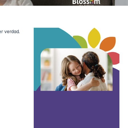
r verdad. 
mente no es 
a retrasada 
o comunicarse utilizando métodos alternativos como gestos, lenguaje de señas o dispositivos de habla. 
í misma.
 necesitar 