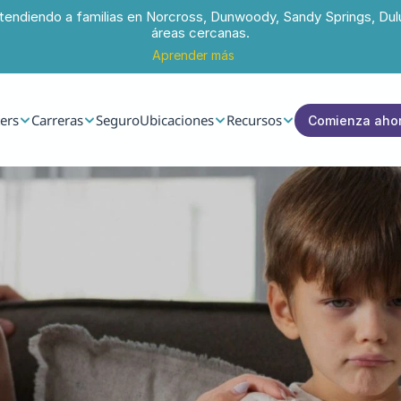
tendiendo a familias en Norcross, Dunwoody, Sandy Springs, Dul
áreas cercanas.
Aprender más
ers
Carreras
Seguro
Ubicaciones
Recursos
Comienza aho