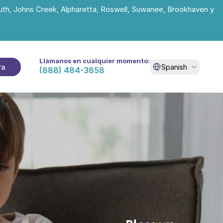
uth, Johns Creek, Alpharetta, Roswell, Suwanee, Brookhaven y 
Llámanos en cualquier momento:
Select Language
ra
Spanish
(888) 484-3858