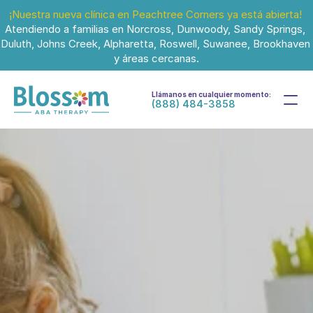
¡Nuestra nueva clínica en Peachtree Corners ya está abierta!
Atendiendo a familias en Norcross, Dunwoody, Sandy Springs, 
Duluth, Johns Creek, Alpharetta, Roswell, Suwanee, Brookhaven 
y áreas cercanas.
Llámanos en cualquier momento:
(888) 484-3858