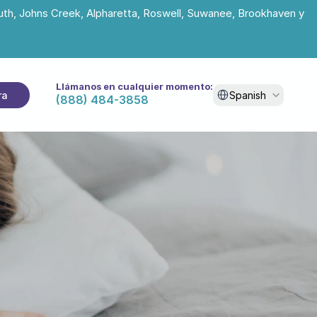
uth, Johns Creek, Alpharetta, Roswell, Suwanee, Brookhaven y 
Llámanos en cualquier momento:
Select Language
ra
Spanish
(888) 484-3858