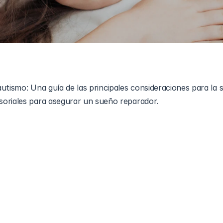
utismo: Una guía de las principales consideraciones para la s
oriales para asegurar un sueño reparador.
on autismo
 puede ser difícil para los cuidadores, pero tener l
o. 
El autismo puede causar problemas con el sueño
. Esto p
o a tener dificultades para seguir rutinas de sueño. Dormir es
 crecimiento de un niño. Elegir una cama que satisfaga sus ne
alidad del sueño. Este blog comparte cosas importantes a con
comodidad, seguridad y descanso pacífico para los niños auti