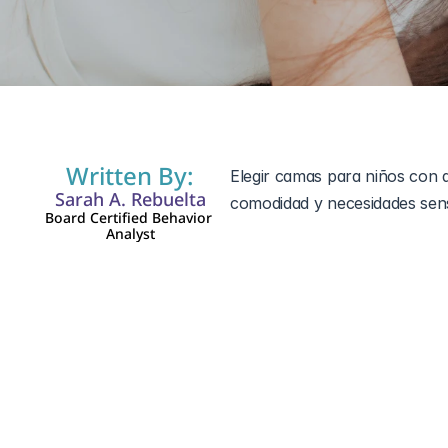
28 abr 2025
Written By:
Elegir camas para niños con a
Sarah A. Rebuelta
comodidad y necesidades sens
Board Certified Behavior 
Analyst
Dormir bien para los niños c
adecuada puede ayudar much
a ser sensibles a su entorno 
importante para la salud y el
especiales puede mejorar la c
elegir una cama que ofrezca 