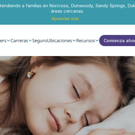
tendiendo a familias en Norcross, Dunwoody, Sandy Springs, Dul
áreas cercanas.
Aprender más
ers
Carreras
Seguro
Ubicaciones
Recursos
Comienza aho