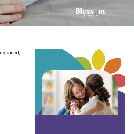
eguridad, 
a cama 
uede deberse 
 muy 
cesidades 
siderar al 
stas.