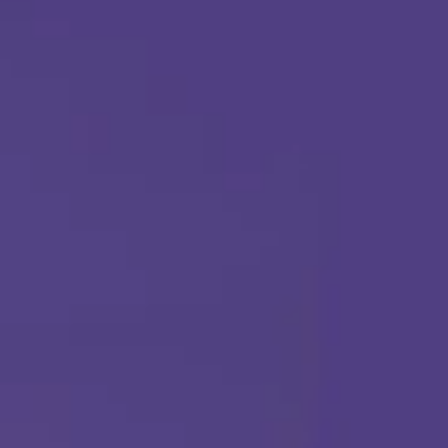
Llámanos en cualquier momento:
(888) 484-3858
TERAPIA ABA