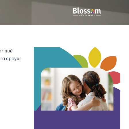
r qué 
ra apoyar 
sus 
 se debe a 
 claras puede 
usión en la 
s sociales. 