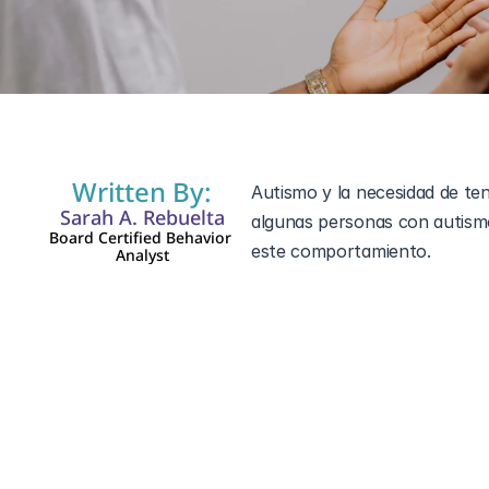
29 abr 2025
Written By:
Autismo y la necesidad de te
Sarah A. Rebuelta
algunas personas con autismo
Board Certified Behavior 
este comportamiento.
Analyst
Entender por qué los individu
pensamientos y sentimientos.
su forma especial de ver el m
cambiar la forma en que habla
sociedad. Sus intereses único
Esto muestra una mezcla deta