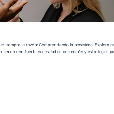
ner siempre la razón: Comprendiendo la necesidad: Explora po
 tienen una fuerte necesidad de corrección y estrategias pa
os autistas quieren tener razón
 nos ayuda a aprender sobre 
 A menudo, pueden ser muy estrictos en cómo piensan. Esto
undo debido al espectro autista. Su necesidad de respuestas
n y se conectan con los demás, lo que puede afectar su incl
s y respuestas emocionales pueden complicar estas situacione
llada de razones que debemos investigar y considerar.