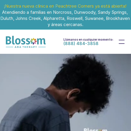
¡Nuestra nueva clínica en Peachtree Corners ya está abierta!
Atendiendo a familias en Norcross, Dunwoody, Sandy Springs, 
Duluth, Johns Creek, Alpharetta, Roswell, Suwanee, Brookhaven 
y áreas cercanas.
Llámanos en cualquier momento:
(888) 484-3858