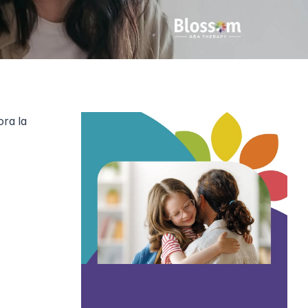
ra la 
ente cuando 
a los 
 estilos de 
os pueden 
cia un 