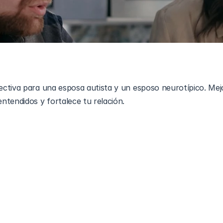
ctiva para una esposa autista y un esposo neurotípico. Mejo
ntendidos y fortalece tu relación.
matrimonio puede ser maravillosamente complejo, especialm
a y a un esposo neurotípico. Esta publicación del blog explor
este tipo de relaciones. Al comprender las diferencias en los
 emocionales y la interacción social, los esposos neurotípic
undas con sus esposas autistas, nutriendo en última instan