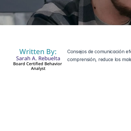
19 sept 2024
Written By:
Consejos de comunicación efe
Sarah A. Rebuelta
comprensión, reduce los male
Board Certified Behavior 
Analyst
Navegar por la dinámica del 
involucra a una esposa autist
matices de la comunicación en 
comunicación, las necesidades
fomentar conexiones más prof
matrimonio más gratificante.