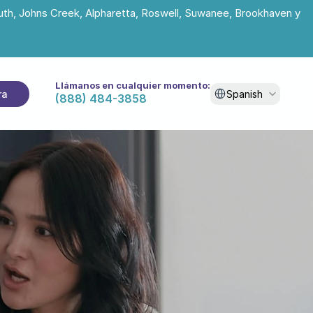
uth, Johns Creek, Alpharetta, Roswell, Suwanee, Brookhaven y 
Llámanos en cualquier momento:
Select Language
ra
Spanish
(888) 484-3858