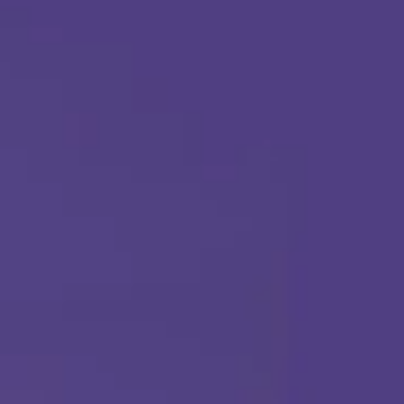
Aplica hoy
Llámanos en cualquier momento:
(888) 484-3858
TERAPIA ABA