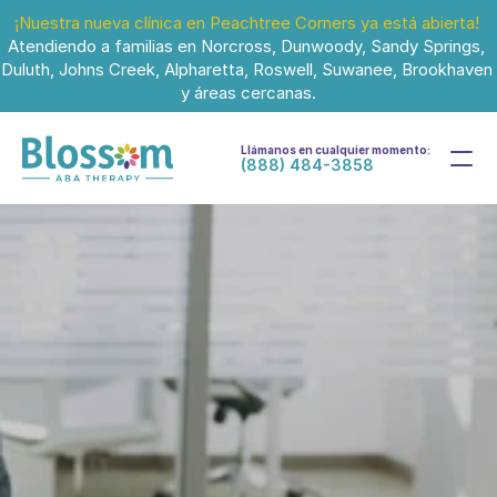
¡Nuestra nueva clínica en Peachtree Corners ya está abierta!
Atendiendo a familias en Norcross, Dunwoody, Sandy Springs, 
Duluth, Johns Creek, Alpharetta, Roswell, Suwanee, Brookhaven 
y áreas cercanas.
Llámanos en cualquier momento:
(888) 484-3858