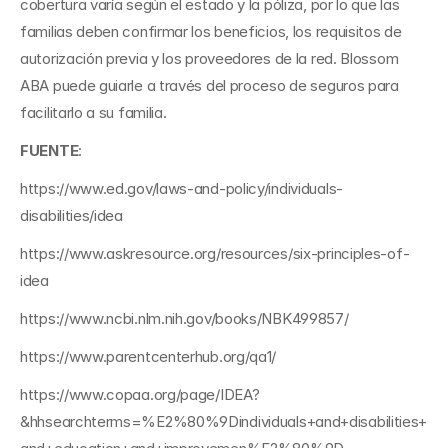
cobertura varía según el estado y la póliza, por lo que las 
familias deben confirmar los beneficios, los requisitos de 
autorización previa y los proveedores de la red. Blossom 
ABA puede guiarle a través del proceso de seguros para 
facilitarlo a su familia.
FUENTE
:
https://www.ed.gov/laws-and-policy/individuals-
disabilities/idea
https://www.askresource.org/resources/six-principles-of-
idea
https://www.ncbi.nlm.nih.gov/books/NBK499857/
https://www.parentcenterhub.org/qa1/
https://www.copaa.org/page/IDEA?
&hhsearchterms=%E2%80%9Dindividuals+and+disabilities+