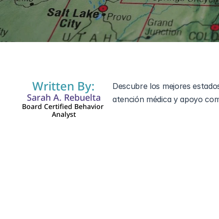
24 jul 2026
Written By:
Descubre los mejores estados
Sarah A. Rebuelta
atención médica y apoyo comun
Board Certified Behavior 
Analyst
Los datos recientes muestra
del espectro autista
, en comp
en cuanto al apoyo para el au
Tennessee o Virginia comparan
identifica a los estados líder
mandatos de seguros, explora 
disparidades demográficas. En