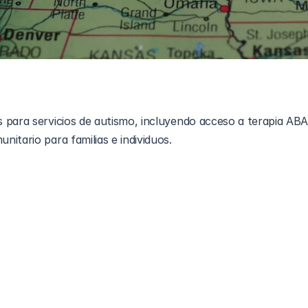
 para servicios de autismo, incluyendo acceso a terapia ABA,
itario para familias e individuos.
n que 
1 de cada 36 niños de ocho años
 ha sido identificado c
aración con 1 de cada 44 en 2018. ¿Qué criterios diferencian
tismo? Cuando las familias, profesionales y personal escolar
 los recursos a nivel estatal, necesitan métricas claras. Este
es en servicios para el autismo, evalúa la intervención tempran
opciones de educación especial y telemedicina, y destaca la
 el camino, ofrece orientación práctica para evaluar program