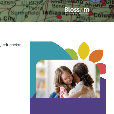
 educación, 
on 
trastorno 
 a un estado 
 en Georgia, 
 artículo 
a y los 
s 
as y 