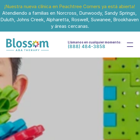
¡Nuestra nueva clínica en Peachtree Corners ya está abierta!
Atendiendo a familias en Norcross, Dunwoody, Sandy Springs, 
Duluth, Johns Creek, Alpharetta, Roswell, Suwanee, Brookhaven 
y áreas cercanas.
Llámanos en cualquier momento:
(888) 484-3858