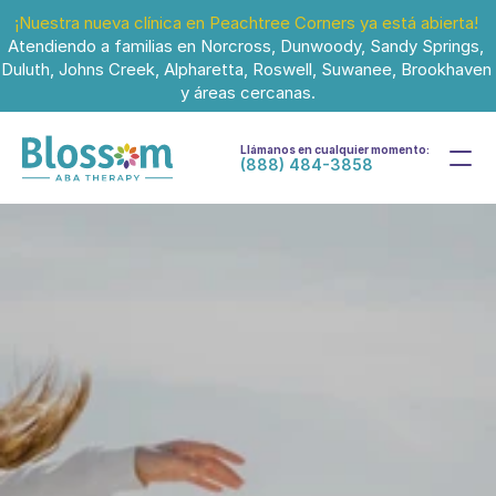
¡Nuestra nueva clínica en Peachtree Corners ya está abierta!
Atendiendo a familias en Norcross, Dunwoody, Sandy Springs, 
Duluth, Johns Creek, Alpharetta, Roswell, Suwanee, Brookhaven 
y áreas cercanas.
Llámanos en cualquier momento:
(888) 484-3858