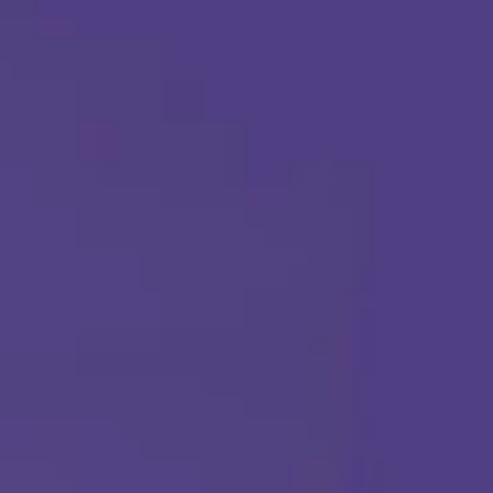
Llámanos en cualquier momento:
(888) 484-3858
TERAPIA ABA