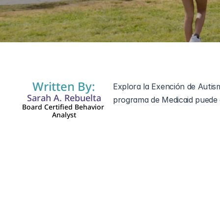
13 jul 2026
Written By:
Explora la Exención de Autism
Sarah A. Rebuelta
programa de Medicaid puede a
Board Certified Behavior 
Analyst
Explorando 
Exención d
El 
programa Katie Beckett
 es
o necesidades médicas. Ayuda 
sin importar los ingresos de