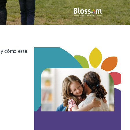
 y cómo este 
kett
des severas 
de Medicaid, 
 puedan 