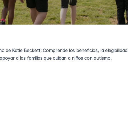
o de Katie Beckett: Comprende los beneficios, la elegibilidad
poyar a las familias que cuidan a niños con autismo.
los Beneficios de la 
e Autismo de Katie Bec
 esencial para las familias que cuidan a niños con discapacida
a estas familias permitiendo que los niños tengan cobertura 
 sus padres. Este programa de exención asegura que los niños