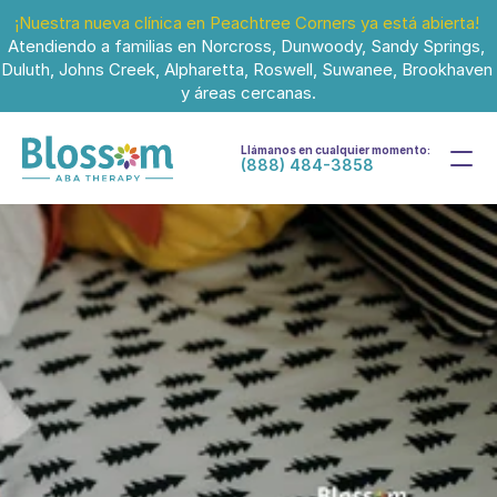
¡Nuestra nueva clínica en Peachtree Corners ya está abierta!
Atendiendo a familias en Norcross, Dunwoody, Sandy Springs, 
Duluth, Johns Creek, Alpharetta, Roswell, Suwanee, Brookhaven 
y áreas cercanas.
Llámanos en cualquier momento:
(888) 484-3858