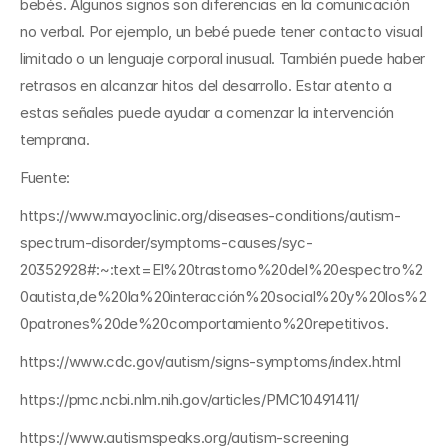
bebés. Algunos signos son diferencias en la comunicación 
no verbal. Por ejemplo, un bebé puede tener contacto visual 
limitado o un lenguaje corporal inusual. También puede haber 
retrasos en alcanzar hitos del desarrollo. Estar atento a 
estas señales puede ayudar a comenzar la intervención 
temprana.
Fuente:
https://www.mayoclinic.org/diseases-conditions/autism-
spectrum-disorder/symptoms-causes/syc-
20352928#:~:text=El%20trastorno%20del%20espectro%2
0autista,de%20la%20interacción%20social%20y%20los%2
0patrones%20de%20comportamiento%20repetitivos.
https://www.cdc.gov/autism/signs-symptoms/index.html
https://pmc.ncbi.nlm.nih.gov/articles/PMC10491411/
https://www.autismspeaks.org/autism-screening