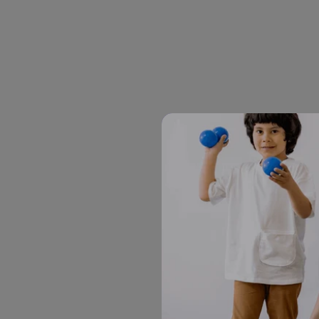
TEA no significa que una par
necesitar ver las cosas desde
Muchas personas piensan que 
comunicación con un cónyuge
resolver problemas y mejorar
Otra idea falsa es que lograr
bien puede haber malas inter
respetarse mutuamente realme
conducir a una mejor armonía
Barreras de Comuni
Los problemas de comunicaci
autista. Las diferencias en 
malentendidos y distancia en
Puedes, sin embargo, mejorar