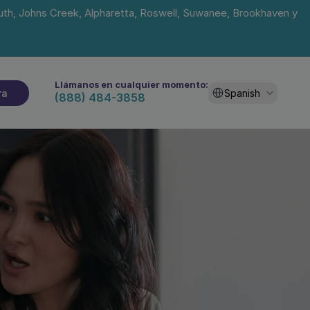
uth, Johns Creek, Alpharetta, Roswell, Suwanee, Brookhaven y 
Llámanos en cualquier momento:
Select Language
ra
Spanish
(888) 484-3858