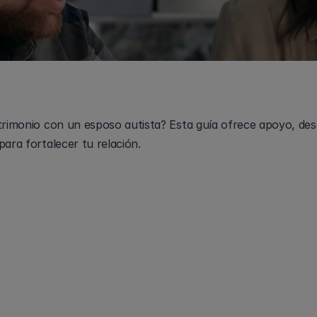
trimonio con un esposo autista? Esta guía ofrece apoyo, desa
para fortalecer tu relación.
en el espectro
 del autismo pueden ser difíciles. Necesitan pac
 pueden sentirse complicados cuando las habilidades de com
e una pareja neurotípica chocan con las de una pareja autist
stante. Sin embargo, si encuentras formas de cerrar estas b
espeto y mejorar la comprensión, muchas parejas encuentra
saludable y mejor. Veamos cómo manejar estos desafíos con 