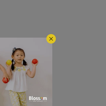
e pueden 
emas de 
yudar a 
o mejor.
sible. Si 
ciente y 
 mitos puede 
yuge es 
levar a 
endo 