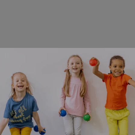
eja no pueda compartir un vínculo amoroso. Solo significa qu
 diferentes ángulos.
la terapia matrimonial no es útil porque puede haber probl
 con TEA. Sin embargo, obtener ayuda profesional puede a
 la comunicación entre las parejas, llevando a una vida much
 un "sentido perfecto" de comunicación en primer lugar es impo
pretaciones tanto verbal como no verbalmente, hacerse cons
nte puede mejorar la relación con el tiempo. Aclarar estos
 y satisfacción en el matrimonio.
cación con una Pareja Autista
ón pueden causar frustración en matrimonios donde un cón
cómo se expresan, tanto verbal como no verbalmente, pueden l
tre los cónyuges.
 la comunicación concentrándote en las señales sociales y si