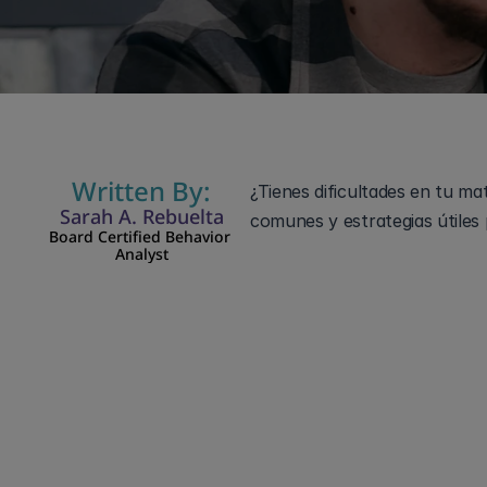
23 may 2026
Written By:
¿Tienes dificultades en tu ma
Sarah A. Rebuelta
comunes y estrategias útiles 
Board Certified Behavior 
Analyst
Las relaciones con personas 
comprensión. Los matrimonios
las necesidades emocionales d
puede hacer que te sientas di
puede ayudar. Al construir r
de tener una asociación más 