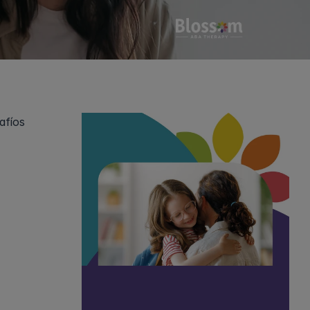
fíos 
iencia y 
unicación y 
a. Esto 
rechas, 
n una manera 
éxito.