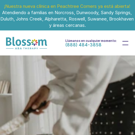
¡Nuestra nueva clínica en Peachtree Corners ya está abierta!
Atendiendo a familias en Norcross, Dunwoody, Sandy Springs, 
Duluth, Johns Creek, Alpharetta, Roswell, Suwanee, Brookhaven 
y áreas cercanas.
Llámanos en cualquier momento:
(888) 484-3858