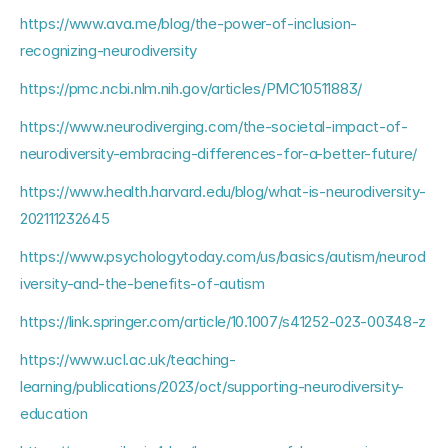
https://www.ava.me/blog/the-power-of-inclusion-
recognizing-neurodiversity
https://pmc.ncbi.nlm.nih.gov/articles/PMC10511883/
https://www.neurodiverging.com/the-societal-impact-of-
neurodiversity-embracing-differences-for-a-better-future/
https://www.health.harvard.edu/blog/what-is-neurodiversity-
202111232645
https://www.psychologytoday.com/us/basics/autism/neurod
iversity-and-the-benefits-of-autism
https://link.springer.com/article/10.1007/s41252-023-00348-z
https://www.ucl.ac.uk/teaching-
learning/publications/2023/oct/supporting-neurodiversity-
education