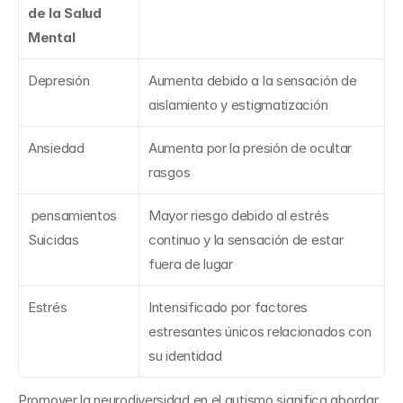
de la Salud 
Mental
Depresión
Aumenta debido a la sensación de 
aislamiento y estigmatización
Ansiedad
Aumenta por la presión de ocultar 
rasgos
 pensamientos 
Mayor riesgo debido al estrés 
Suicidas
continuo y la sensación de estar 
fuera de lugar
Estrés
Intensificado por factores 
estresantes únicos relacionados con 
su identidad
Promover la neurodiversidad en el autismo significa abordar 