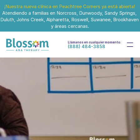
¡Nuestra nueva clínica en Peachtree Corners ya está abierta!
Atendiendo a familias en Norcross, Dunwoody, Sandy Springs, 
Duluth, Johns Creek, Alpharetta, Roswell, Suwanee, Brookhaven 
y áreas cercanas.
Llámanos en cualquier momento:
(888) 484-3858