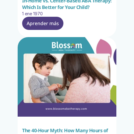
In-Home vs. Center-Based ABA Therapy: 
Which Is Better for Your Child?
1 ene 1970
Aprender más
The 40-Hour Myth: How Many Hours of 