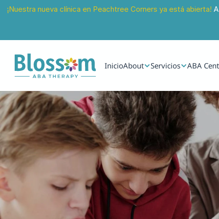
¡Nuestra nueva clínica en Peachtree Corners ya está abierta!
 A
Inicio
About
Servicios
ABA Cent