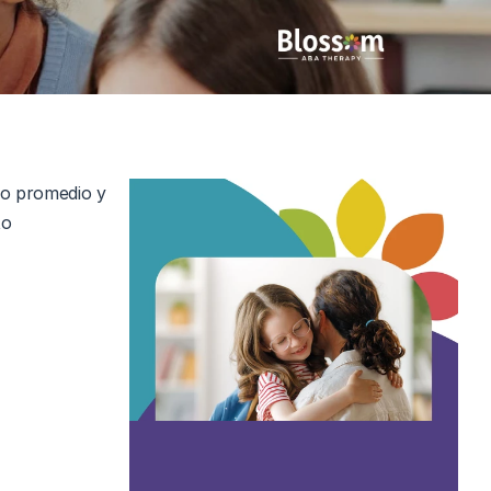
o promedio y 
o 
 y la 
desarrollo.