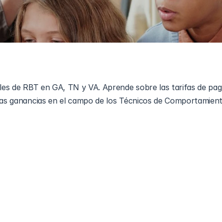
ales de RBT en GA, TN y VA. Aprende sobre las tarifas de pag
 las ganancias en el campo de los Técnicos de Comportamient
ento Registrados (RBTs) juegan un papel crucial en el apoyo
storno del espectro autista (TEA) y otras discapacidades del 