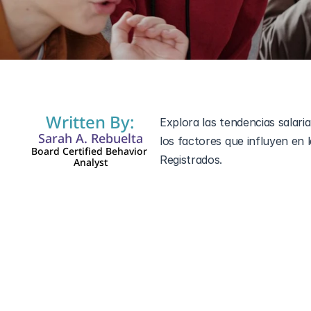
20 nov 2024
Written By:
Explora las tendencias salari
Sarah A. Rebuelta
los factores que influyen en
Board Certified Behavior 
Registrados.
Analyst
Aspectos Clave
Los Técnicos de Comportami
terapia a personas con tra