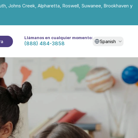
uth, Johns Creek, Alpharetta, Roswell, Suwanee, Brookhaven y 
Llámanos en cualquier momento:
Select Language
ra
Spanish
(888) 484-3858