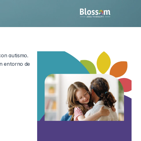
on autismo. 
n entorno de 
ación y lo 
TEA y sus 
vas puede 