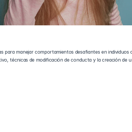
as para manejar comportamientos desafiantes en individuos c
ivo, técnicas de modificación de conducta y la creación de u
no del espectro autista (TEA) a menudo implica abordar 
que pueden surgir de dificultades subyacentes en la comunic
s, aunque presentan desafíos únicos para las personas con 
les. Comprender las causas raíz y emplear estrategias efecti
en el comportamiento y crear un entorno más de apoyo.