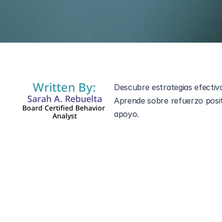
11 nov 2024
Written By:
Descubre estrategias efectiv
Sarah A. Rebuelta
Aprende sobre refuerzo posit
Board Certified Behavior 
apoyo.
Analyst
Navegar el mundo del trastor
comportamientos desafiantes 
social. Estos comportamiento
cuidadores, no son insuperab
fomentar cambios positivos 