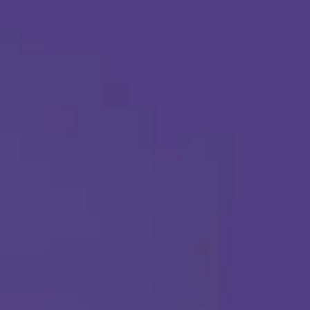
Aplica hoy
Llámanos en cualquier momento:
(888) 484-3858
TERAPIA ABA