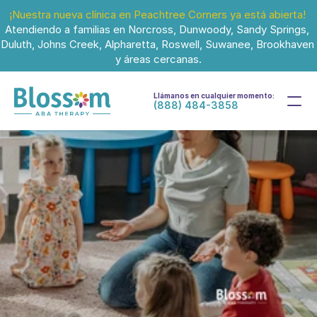
¡Nuestra nueva clínica en Peachtree Corners ya está abierta!
Atendiendo a familias en Norcross, Dunwoody, Sandy Springs, 
Duluth, Johns Creek, Alpharetta, Roswell, Suwanee, Brookhaven 
y áreas cercanas.
Llámanos en cualquier momento:
(888) 484-3858
30 mar 2025