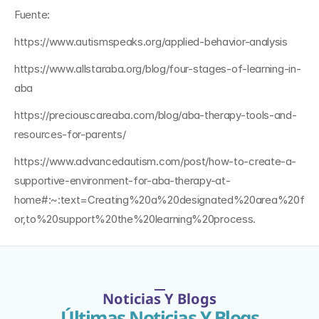
Fuente:
https://www.autismspeaks.org/applied-behavior-analysis
https://www.allstaraba.org/blog/four-stages-of-learning-in-
aba
https://preciouscareaba.com/blog/aba-therapy-tools-and-
resources-for-parents/
https://www.advancedautism.com/post/how-to-create-a-
supportive-environment-for-aba-therapy-at-
home#:~:text=Creating%20a%20designated%20area%20f
or,to%20support%20the%20learning%20process.
Noticias Y Blogs
Últimas Noticias Y Blogs