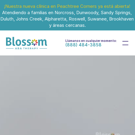
¡Nuestra nueva clínica en Peachtree Corners ya está abierta!
Atendiendo a familias en Norcross, Dunwoody, Sandy Springs, 
Duluth, Johns Creek, Alpharetta, Roswell, Suwanee, Brookhaven 
y áreas cercanas.
Llámanos en cualquier momento:
(888) 484-3858