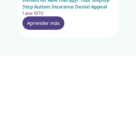
Denied for ABA Therapy? Your Step-by-
Step Autism Insurance Denial Appeal
1 ene 1970
Aprender más