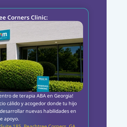
e Corners Clinic:
entro de terapia ABA en Georgia! 
o cálido y acogedor donde tu hijo 
desarrollar nuevas habilidades en 
de apoyo.
Suite 185, Peachtree Corners, GA 