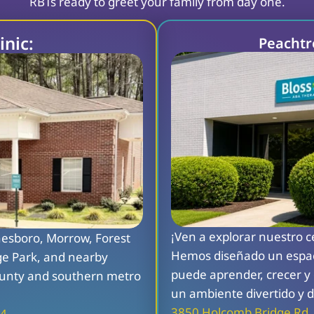
RBTs ready to greet your family from day one.
inic:
Peachtre
¡Ven a explorar nuestro c
nesboro, Morrow, Forest 
Hemos diseñado un espaci
ge Park, and nearby 
puede aprender, crecer y 
unty and southern metro 
un ambiente divertido y 
3850 Holcomb Bridge Rd, 
74