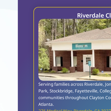
Riverdale Cl
Serving families across Riverdale, Jo
Park, Stockbridge, Fayetteville, Colle
communities throughout Clayton Co
Atlanta.
276 Medical Way, Riverdale, GA 302