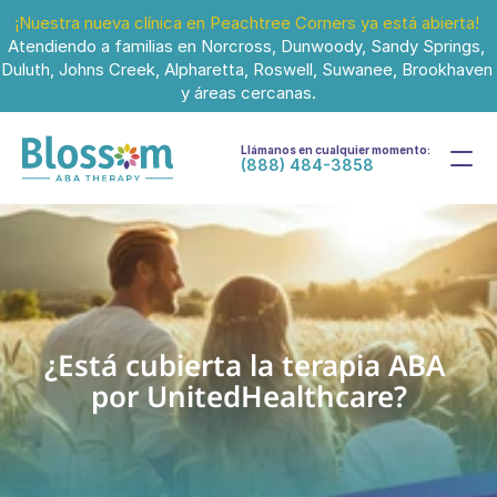
¡Nuestra nueva clínica en Peachtree Corners ya está abierta!
Atendiendo a familias en Norcross, Dunwoody, Sandy Springs, 
Duluth, Johns Creek, Alpharetta, Roswell, Suwanee, Brookhaven 
y áreas cercanas.
Llámanos en cualquier momento:
(888) 484-3858
¿Está cubierta la terapia ABA 
por UnitedHealthcare?