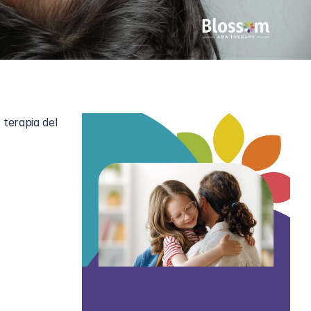
terapia del 
tamos, 
n surgido 
dades de 