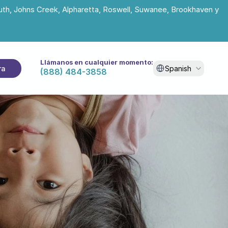
uth, Johns Creek, Alpharetta, Roswell, Suwanee, Brookhaven y 
Llámanos en cualquier momento:
Select Language
ra
Spanish
(888) 484-3858