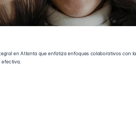
gral en Atlanta que enfatiza enfoques colaborativos con la 
efectiva.
ra angular de la interacción humana, moldeando cómo conec
el mundo. Para las personas que enfrentan desafíos en la 
colaborativos entre 
La Terapia ABA
 y la Terapia del Habla ha
ra, ofreciendo un enfoque holístico para mejorar las habili