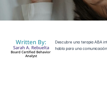
4 mar 2024
Written By:
Descubre una terapia ABA inte
Sarah A. Rebuelta
habla para una comunicación 
Board Certified Behavior 
Analyst
La comunicación es una pied
aprendemos y navegamos por 
comunicación, los esfuerzos 
como una fuerza transformado
comunicación.