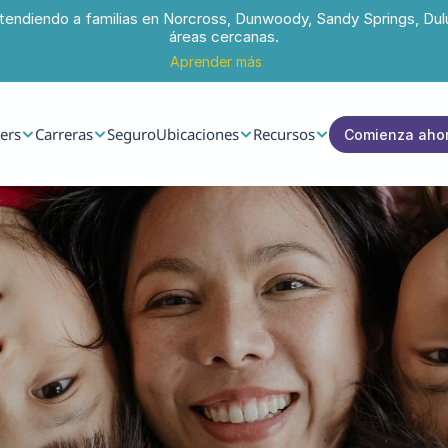
tendiendo a familias en Norcross, Dunwoody, Sandy Springs, Dul
áreas cercanas.
Aprender más
ers
Carreras
Seguro
Ubicaciones
Recursos
Comienza aho