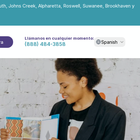
uth, Johns Creek, Alpharetta, Roswell, Suwanee, Brookhaven y 
Llámanos en cualquier momento:
Select Language
ra
Spanish
(888) 484-3858