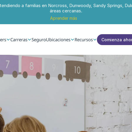
tendiendo a familias en Norcross, Dunwoody, Sandy Springs, Dul
áreas cercanas.
Aprender más
ers
Carreras
Seguro
Ubicaciones
Recursos
Comienza aho