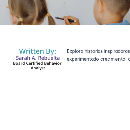
11 ene 2025
Written By:
Explora historias inspiradora
Sarah A. Rebuelta
experimentado crecimiento, c
Board Certified Behavior 
Analyst
Aspectos Clave
La terapia ABA utiliza pri
en individuos con autismo.
Cada plan de terapia se per
fortalezas personales.