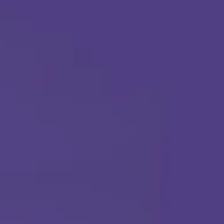
Aplica hoy
Llámanos en cualquier momento:
(888) 484-3858
TERAPIA ABA