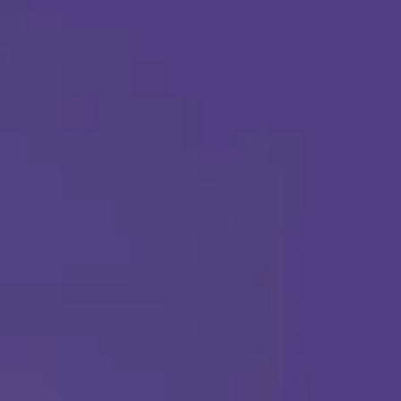
Llámanos en cualquier momento:
(888) 484-3858
TERAPIA ABA