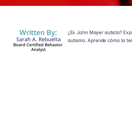
Written By:
¿Es John Mayer autista? Explo
Sarah A. Rebuelta
autismo. Aprende cómo la ter
Board Certified Behavior 
Analyst
John Mayer es uno de los mú
conmovedora, intrincadas habi
a lo largo de los años, algun
espectro autista. Aunque no 
interacciones sociales y su 
En este blog, exploraremos p
qué es realmente el autismo 
respeto.