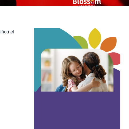
ica el 
z 
Sin embargo, 
tá en el 
iento, 
 de Mayer, 
rensión y 