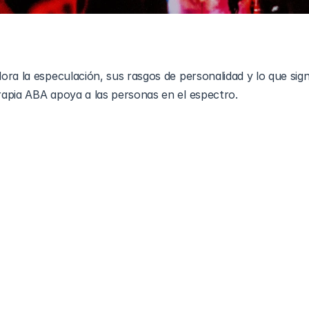
ra la especulación, sus rasgos de personalidad y lo que signif
apia ABA apoya a las personas en el espectro.
sicos más celebrados de nuestro tiempo, conocido por su vo
lidades con la guitarra y letras profundas e introspectivas. 
os fanáticos y observadores han especulado sobre si Mayer es
hay confirmación oficial de que tenga autismo, su comportam
forma única de pensar han llevado a muchos a preguntarse.
or qué las personas han especulado sobre la neurodiversidad
y por qué es importante abordar estas discusiones con comp