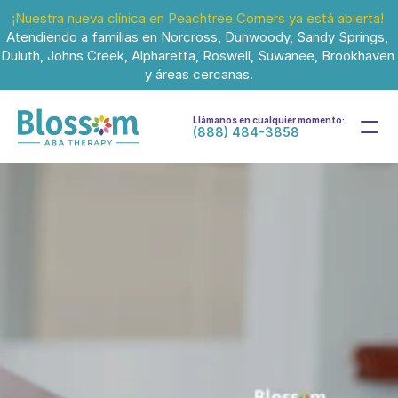
¡Nuestra nueva clínica en Peachtree Corners ya está abierta!
Atendiendo a familias en Norcross, Dunwoody, Sandy Springs, 
Duluth, Johns Creek, Alpharetta, Roswell, Suwanee, Brookhaven 
y áreas cercanas.
Llámanos en cualquier momento:
(888) 484-3858