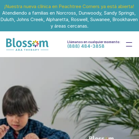
¡Nuestra nueva clínica en Peachtree Corners ya está abierta!
Atendiendo a familias en Norcross, Dunwoody, Sandy Springs, 
Duluth, Johns Creek, Alpharetta, Roswell, Suwanee, Brookhaven 
y áreas cercanas.
Llámanos en cualquier momento:
(888) 484-3858