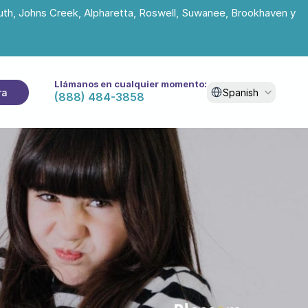
uth, Johns Creek, Alpharetta, Roswell, Suwanee, Brookhaven y 
Llámanos en cualquier momento:
Select Language
ra
Spanish
(888) 484-3858