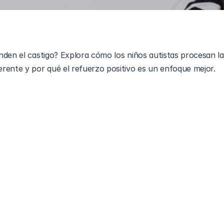
den el castigo? Explora cómo los niños autistas procesan la
adres se hacen en silencio: 
¿Entienden los niños autistas el 
s?
 La respuesta corta es: — no siempre. 
Los niños con auti
cuencias y las señales sociales de manera diferente, lo que si
disciplina a menudo no tienen el efecto deseado.
l castigo puede ser confuso. En lugar de enseñar la lección 
tración, al miedo o incluso al retiro. Esto no es porque el niño
ro autista
 interpreta las experiencias de una manera única.
 puede no funcionar bien