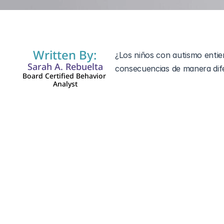
Written By:
¿Los niños con autismo entien
Sarah A. Rebuelta
Board Certified Behavior 
Analyst
Es una pregunta que muchos p
misma manera que otros niño
procesar las reglas, las conse
los métodos tradicionales de 
Para muchos niños autistas, e
espera, puede llevar a la frus
"difícil" — es porque el 
cereb
Por qué el castigo