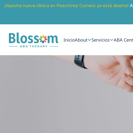
¡Nuestra nueva clínica en Peachtree Corners ya está abierta!
 A
Inicio
About
Servicios
ABA Cent
13 sept 2025