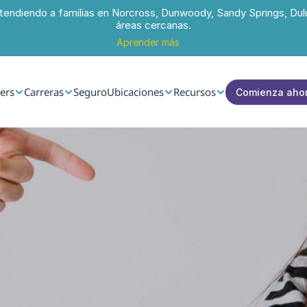
tendiendo a familias en Norcross, Dunwoody, Sandy Springs, Dul
áreas cercanas.
Aprender más
ers
Carreras
Seguro
Ubicaciones
Recursos
Comienza aho