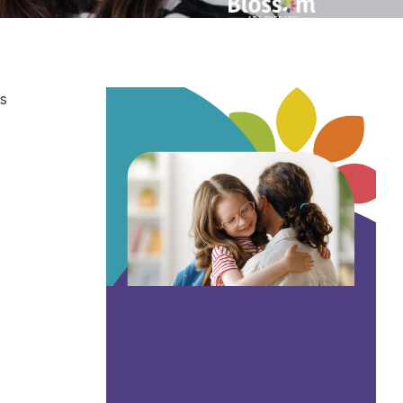
s 
castigo de la 
smo
 pueden 
gnifica que 
que un padre 
 esté siendo 