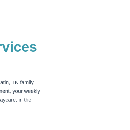
rvices
latin, TN
family
nment, your weekly
aycare, in the