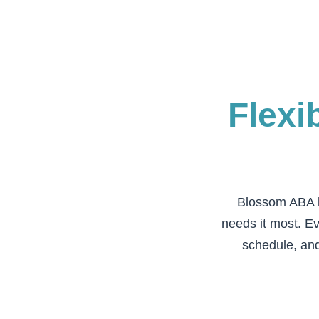
Flexi
Blossom ABA b
needs it most. Ev
schedule, and