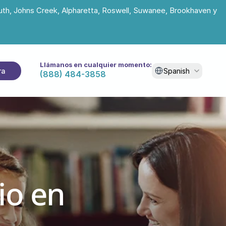
uth, Johns Creek, Alpharetta, Roswell, Suwanee, Brookhaven y 
Llámanos en cualquier momento:
Select Language
ra
Spanish
(888) 484-3858
o en 