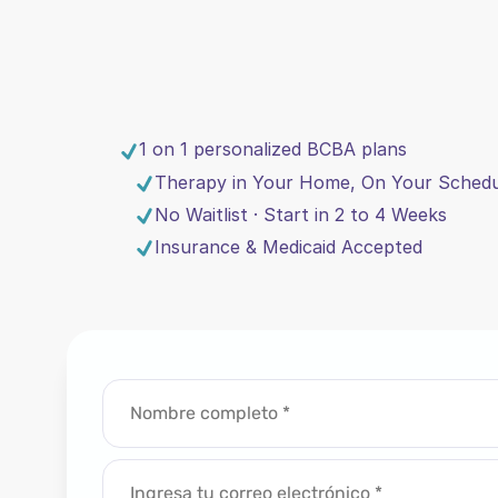
1 on 1 personalized BCBA plans
Therapy in Your Home, On Your Schedu
No Waitlist · Start in 2 to 4 Weeks
Insurance & Medicaid Accepted
4.8
Hundreds of Thrilled Paren