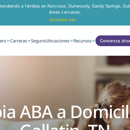
tendiendo a familias en Norcross, Dunwoody, Sandy Springs, Dul
áreas cercanas.
Aprender más
ers
Carreras
Seguro
Ubicaciones
Recursos
Comienza aho
ia ABA a Domicili