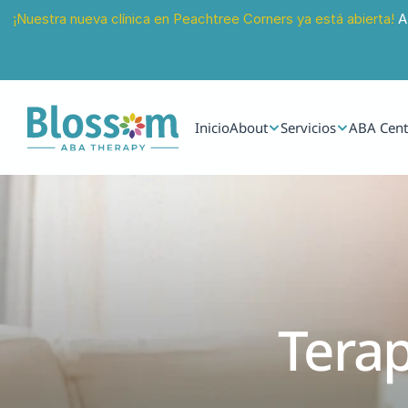
¡Nuestra nueva clínica en Peachtree Corners ya está abierta!
 A
Inicio
About
Servicios
ABA Cent
Terap